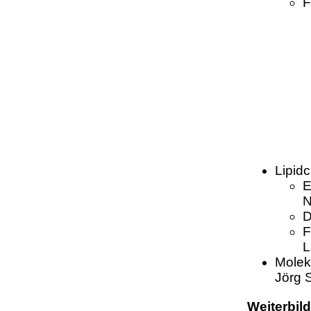
F
Lipid
E
N
D
F
L
Moleku
Jörg 
Weiterbil