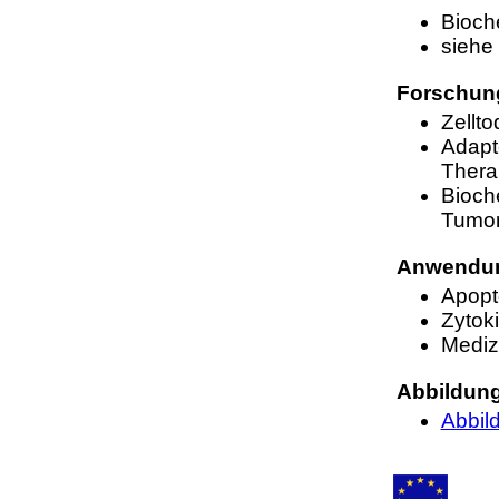
Bioch
siehe 
Forschun
Zellt
Adapt
Thera
Bioch
Tumor
Anwendun
Apopt
Zytok
Mediz
Abbildun
Abbil