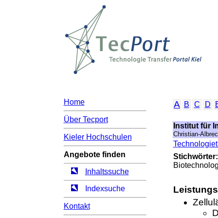
Home
A
B
C
D
Über Tecport
Institut für
Christian-Albrec
Kieler Hochschulen
Technologietr
Angebote finden
Stichwörter:
Biotechnolog
Inhaltssuche
Indexsuche
Leistung
Zellu
Kontakt
D