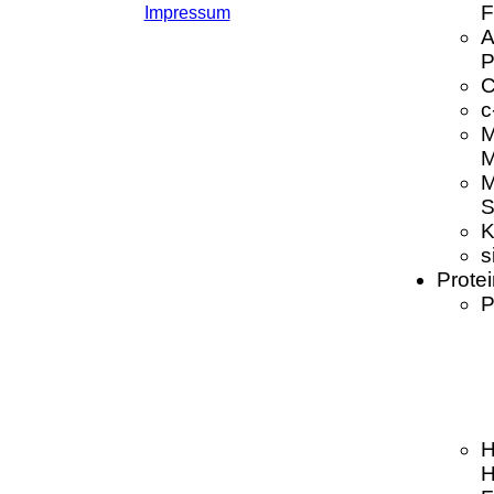
F
Impressum
A
P
C
c
M
M
M
S
K
s
Prote
P
H
H