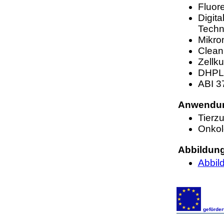
Fluor
Digita
Techn
Mikro
Clean
Zellku
DHPL
ABI 3
Anwendun
Tierz
Onkol
Abbildun
Abbil
geförde