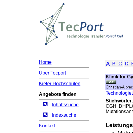
Home
A
B
C
D
Über Tecport
Klinik für G
Kieler Hochschulen
Christian-Albrec
Technologietr
Angebote finden
Stichwörter:
Inhaltssuche
CGH, DHPLC,
Mutationsana
Indexsuche
Leistung
Kontakt
Mutat