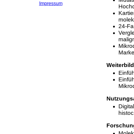
Impressum
Hochd
Karti
molek
24-Fa
Vergl
malig
Mikro
Mark
Weiterbil
Einfü
Einfü
Mikro
Nutzungs
Digita
histo
Forschun
Molek