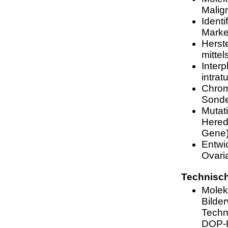
Mali
Identi
Mark
Herst
mittel
Inter
intrat
Chrom
Sond
Mutat
Hered
Gene
Entwic
Ovari
Technisch
Molek
Bilde
Techn
DOP-