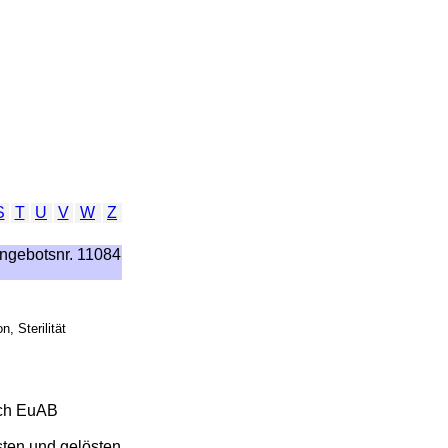
S
T
U
V
W
Z
ngebotsnr. 11084
, Sterilität
ach EuAB
ten und gelösten