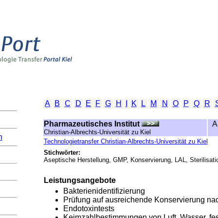
A
B
C
D
E
F
G
H
I
K
L
M
N
O
P
Q
R
Pharmazeutisches Institut
A
Christian-Albrechts-Universität zu Kiel
n
Technologietransfer Christian-Albrechts-Universität zu Kiel
Stichwörter:
Aseptische Herstellung, GMP, Konservierung, LAL, Sterilisation
Leistungsangebote
Bakterienidentifizierung
Prüfung auf ausreichende Konservierung n
Endotoxintests
Keimzahlbestimmungen von Luft, Wasser, fes