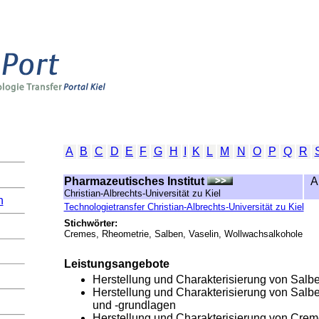
A
B
C
D
E
F
G
H
I
K
L
M
N
O
P
Q
R
Pharmazeutisches Institut
A
Christian-Albrechts-Universität zu Kiel
n
Technologietransfer Christian-Albrechts-Universität zu Kiel
Stichwörter:
Cremes, Rheometrie, Salben, Vaselin, Wollwachsalkohole
Leistungsangebote
Herstellung und Charakterisierung von Salb
Herstellung und Charakterisierung von Salb
und -grundlagen
Herstellung und Charakterisierung von Cre