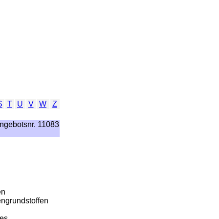
S
T
U
V
W
Z
ngebotsnr. 11083
en
engrundstoffen
mes