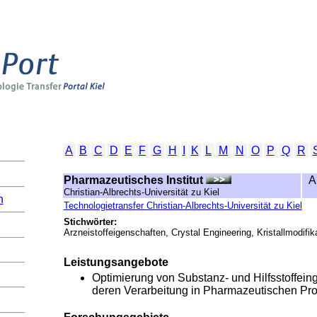
A
B
C
D
E
F
G
H
I
K
L
M
N
O
P
Q
R
Pharmazeutisches Institut
A
Christian-Albrechts-Universität zu Kiel
n
Technologietransfer Christian-Albrechts-Universität zu Kiel
Stichwörter:
Arzneistoffeigenschaften, Crystal Engineering, Kristallmodifik
Leistungsangebote
Optimierung von Substanz- und Hilfsstoffein
deren Verarbeitung in Pharmazeutischen Pr