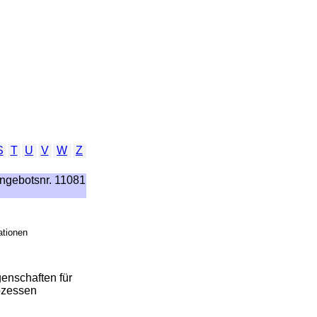
S
T
U
V
W
Z
ngebotsnr. 11081
ationen
genschaften für
ozessen