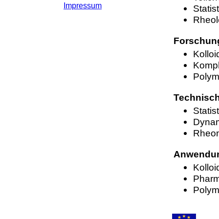
Impressum
Stati
Rheol
Forschun
Kollo
Kompl
Polym
Technisch
Statis
Dynam
Rheo
Anwendun
Kollo
Pharm
Polym