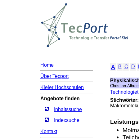
Home
A
B
C
D
Über Tecport
Physikalisc
Christian-Albrec
Kieler Hochschulen
Technologietr
Angebote finden
Stichwörter:
Makromoleku
Inhaltssuche
Indexsuche
Leistung
Molma
Kontakt
Teilc