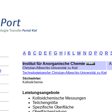
A
B
C
D
E
F
G
H
I
K
L
M
N
O
P
Q
R
Institut für Anorganische Chemie
A
Christian-Albrechts-Universität zu Kiel
n
Technologietransfer Christian-Albrechts-Universität zu Kiel
Stichwörter:
Kolloidchemie
Leistungsangebote
Kolloidchemische Messungen
Teilchengröße
Spezifische Oberfläche
Oberflächenladung