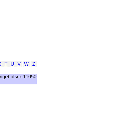
S
T
U
V
W
Z
ngebotsnr. 11050