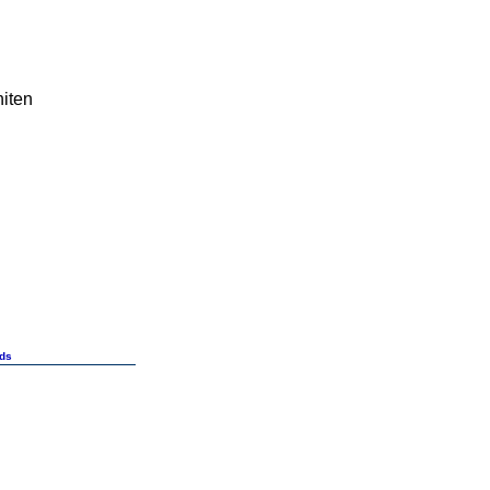
iten
ds