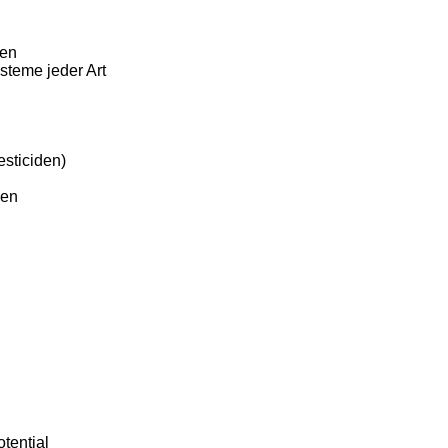
ten
steme jeder Art
esticiden)
nen
tential