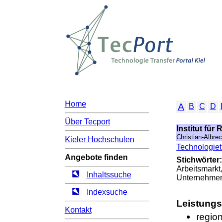
Home
A
B
C
D
Über Tecport
Institut für
Christian-Albrec
Kieler Hochschulen
Technologietr
Angebote finden
Stichwörter:
Arbeitsmarkt
Inhaltssuche
Unternehmen
Indexsuche
Leistung
Kontakt
regio