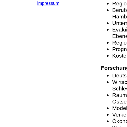
Regio
Impressum
Beruf
Hamb
Unter
Evalu
Eben
Regio
Progn
Koste
Forschun
Deuts
Wirtsc
Schle
Raume
Osts
Model
Verke
Ökono